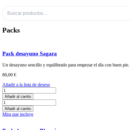
Buscar productos
Packs
Pack desayuno Sagara
Un desayuno sencillo y equilibrado para empezar el día con buen pie.
80,00
€
Añadir a la lista de deseos
Pack
desayuno
Añadir al carrito
Sagara
Pack
cantidad
desayuno
Añadir al carrito
Sagara
Mira que incluye
cantidad