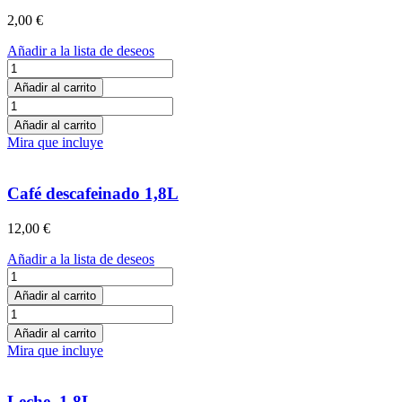
2,00
€
Añadir a la lista de deseos
Leche
sin
Añadir al carrito
lactosa
Leche
cantidad
sin
Añadir al carrito
lactosa
Mira que incluye
cantidad
Café descafeinado 1,8L
12,00
€
Añadir a la lista de deseos
Café
descafeinado
Añadir al carrito
1,8L
Café
cantidad
descafeinado
Añadir al carrito
1,8L
Mira que incluye
cantidad
Leche, 1,8L