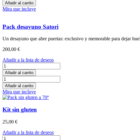
desayuno
Añadir al carrito
Prana
Mira que incluye
cantidad
Pack desayuno Satori
Un desayuno que abre puertas: exclusivo y memorable para dejar huel
200,00
€
Añadir a la lista de deseos
Pack
desayuno
Añadir al carrito
Satori
Pack
cantidad
desayuno
Añadir al carrito
Satori
Mira que incluye
cantidad
Kit sin gluten
25,00
€
Añadir a la lista de deseos
Kit