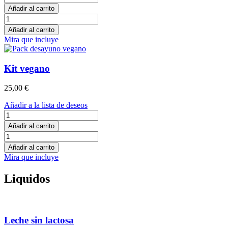
sin
Añadir al carrito
gluten
Kit
cantidad
sin
Añadir al carrito
gluten
Mira que incluye
cantidad
Kit vegano
25,00
€
Añadir a la lista de deseos
Kit
vegano
Añadir al carrito
cantidad
Kit
vegano
Añadir al carrito
cantidad
Mira que incluye
Liquidos
Leche sin lactosa