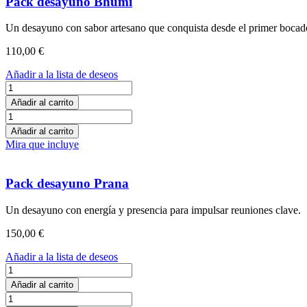
Pack desayuno Bhumi
Un desayuno con sabor artesano que conquista desde el primer bocad
110,00
€
Añadir a la lista de deseos
Pack
desayuno
Añadir al carrito
Bhumi
Pack
cantidad
desayuno
Añadir al carrito
Bhumi
Mira que incluye
cantidad
Pack desayuno Prana
Un desayuno con energía y presencia para impulsar reuniones clave.
150,00
€
Añadir a la lista de deseos
Pack
desayuno
Añadir al carrito
Prana
Pack
cantidad