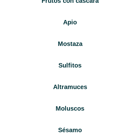
Frutos con cáscara
Apio
Mostaza
Sulfitos
Altramuces
Moluscos
Sésamo