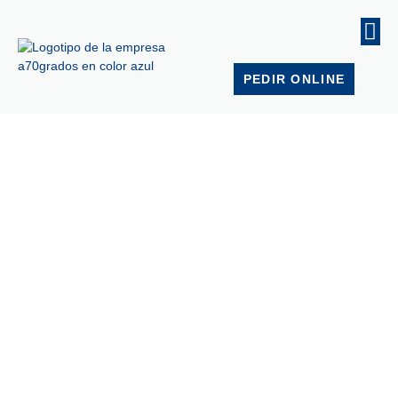
PEDIR ONLINE
Contacto
Respondemos a sus preguntas o le proporcionamos
información sobre nuestros servicios de catering y eventos.
¡Estamos deseando conocerle!