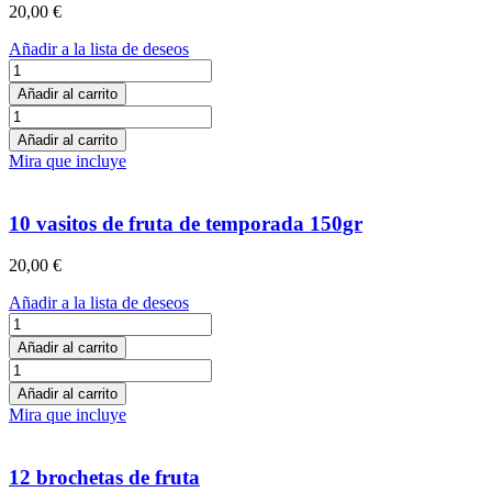
20,00
€
Añadir a la lista de deseos
1
cesta
Añadir al carrito
de
1
fruta
cesta
Añadir al carrito
de
de
Mira que incluye
temporada
fruta
cantidad
de
temporada
10 vasitos de fruta de temporada 150gr
cantidad
20,00
€
Añadir a la lista de deseos
10
vasitos
Añadir al carrito
de
10
fruta
vasitos
Añadir al carrito
de
de
Mira que incluye
temporada
fruta
150gr
de
cantidad
temporada
12 brochetas de fruta
150gr