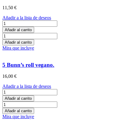
cantidad
11,50
€
Añadir a la lista de deseos
12
brochetas
Añadir al carrito
de
12
fruta
brochetas
Añadir al carrito
cantidad
de
Mira que incluye
fruta
cantidad
5 Bunn’s roll vegano.
16,00
€
Añadir a la lista de deseos
5
Bunn’s
Añadir al carrito
roll
5
vegano.
Bunn’s
Añadir al carrito
cantidad
roll
Mira que incluye
vegano.
cantidad