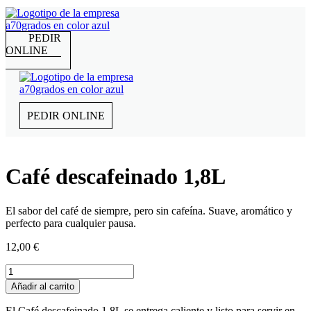
PEDIR
ONLINE
PEDIR ONLINE
Café descafeinado 1,8L
El sabor del café de siempre, pero sin cafeína. Suave, aromático y
perfecto para cualquier pausa.
12,00
€
Café
descafeinado
Añadir al carrito
1,8L
cantidad
El Café descafeinado 1,8L se entrega caliente y listo para servir en