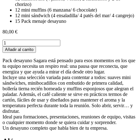
chorizo)
12 mini muffins (6 manzana/ 6 chocolate)
12 mini sándwich (4 ensaladilla/ 4 patés del mar/ 4 cangrejo)
15 Pack menaje desayuno
80,00
€
Pack
desayuno
Añadir al carrito
Sagara
cantidad
Pack desayuno Sagara está pensado para esos momentos en los que
tu equipo necesita un respiro real: una pausa que reconecta, que
energiza y que ayuda a mirar el día desde otro lugar.
Incluye una selección variada para contentar a todos: suaves mini
sándwiches, minibocadillos con embutido de primera calidad,
bollería tierna recién horneada y muffins esponjosos que alegran el
paladar. Además, el café caliente se sirve en prácticos termos de
cartón, fáciles de usar y diseñados para mantener el aroma y la
temperatura perfecta durante toda la reunión. Solo abrir, servir… y
disfrutar.
Ideal para formaciones, presentaciones, reuniones de equipo, visitas
o cualquier momento donde se quiera cuidar y sorprender.
Un desayuno completo que habla bien de tu empresa.