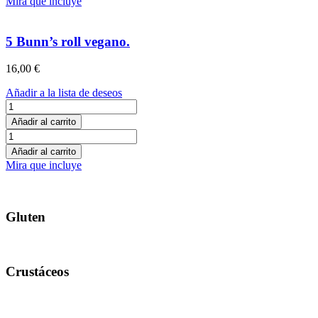
Mira que incluye
fruta
cantidad
5 Bunn’s roll vegano.
16,00
€
Añadir a la lista de deseos
5
Bunn’s
Añadir al carrito
roll
5
vegano.
Bunn’s
Añadir al carrito
cantidad
roll
Mira que incluye
vegano.
cantidad
Gluten
Crustáceos