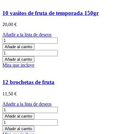
cantidad
de
temporada
10 vasitos de fruta de temporada 150gr
cantidad
20,00
€
Añadir a la lista de deseos
10
vasitos
Añadir al carrito
de
10
fruta
vasitos
Añadir al carrito
de
de
Mira que incluye
temporada
fruta
150gr
de
cantidad
temporada
12 brochetas de fruta
150gr
cantidad
11,50
€
Añadir a la lista de deseos
12
brochetas
Añadir al carrito
de
12
fruta
brochetas
Añadir al carrito
cantidad
de