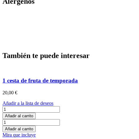
Alérgenos
También te puede interesar
1 cesta de fruta de temporada
20,00
€
Añadir a la lista de deseos
1
cesta
Añadir al carrito
de
1
fruta
cesta
Añadir al carrito
de
de
Mira que incluye
temporada
fruta