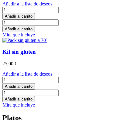
Añadir a la lista de deseos
Kit
vegano
Añadir al carrito
cantidad
Kit
vegano
Añadir al carrito
cantidad
Mira que incluye
Kit sin gluten
25,00
€
Añadir a la lista de deseos
Kit
sin
Añadir al carrito
gluten
Kit
cantidad
sin
Añadir al carrito
gluten
Mira que incluye
cantidad
Platos