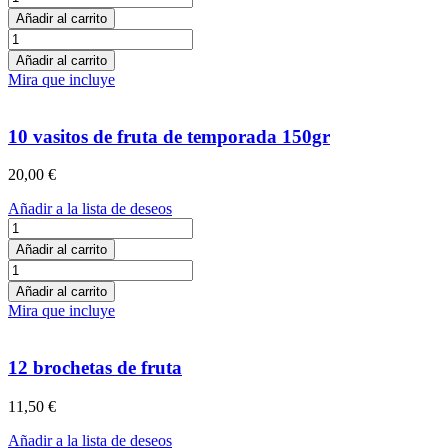
cesta
Añadir al carrito
de
1
fruta
cesta
Añadir al carrito
de
de
Mira que incluye
temporada
fruta
cantidad
de
temporada
10 vasitos de fruta de temporada 150gr
cantidad
20,00
€
Añadir a la lista de deseos
10
vasitos
Añadir al carrito
de
10
fruta
vasitos
Añadir al carrito
de
de
Mira que incluye
temporada
fruta
150gr
de
cantidad
temporada
12 brochetas de fruta
150gr
cantidad
11,50
€
Añadir a la lista de deseos