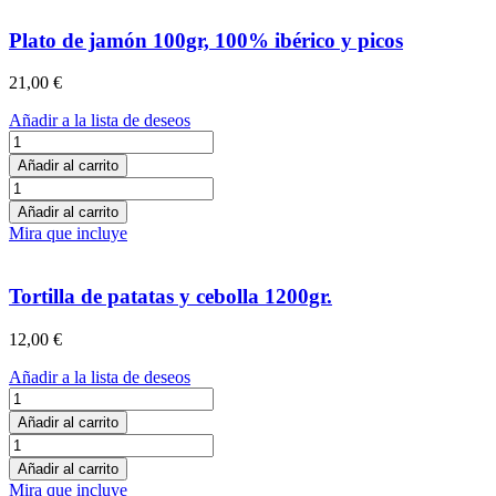
y
50%
picos
ibérico
Plato de jamón 100gr, 100% ibérico y picos
cantidad
y
picos
21,00
€
cantidad
Añadir a la lista de deseos
Plato
de
Añadir al carrito
jamón
Plato
100gr,
de
Añadir al carrito
100%
jamón
Mira que incluye
ibérico
100gr,
y
100%
picos
ibérico
Tortilla de patatas y cebolla 1200gr.
cantidad
y
picos
12,00
€
cantidad
Añadir a la lista de deseos
Tortilla
de
Añadir al carrito
patatas
Tortilla
y
de
Añadir al carrito
cebolla
patatas
Mira que incluye
1200gr.