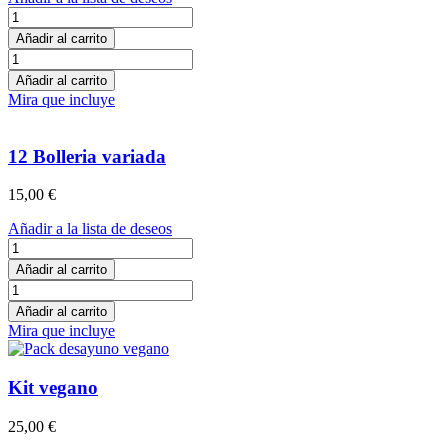
12
Palmeritas
Añadir al carrito
de
12
chocolate
Palmeritas
Añadir al carrito
cantidad
de
Mira que incluye
chocolate
cantidad
12 Bolleria variada
15,00
€
Añadir a la lista de deseos
12
Bolleria
Añadir al carrito
variada
12
cantidad
Bolleria
Añadir al carrito
variada
Mira que incluye
cantidad
Kit vegano
25,00
€