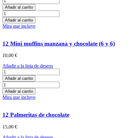
Mini
Añadir al carrito
locura
12
de
Mini
Añadir al carrito
chocolate
locura
Mira que incluye
cantidad
de
chocolate
cantidad
12 Mini muffins manzana y chocolate (6 y 6)
10,00
€
Añadir a la lista de deseos
12
Mini
Añadir al carrito
muffins
12
manzana
Mini
Añadir al carrito
y
muffins
Mira que incluye
chocolate
manzana
(6
y
y
chocolate
12 Palmeritas de chocolate
6)
(6
cantidad
y
15,00
€
6)
cantidad
Añadir a la lista de deseos