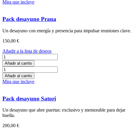
Mira que incluye
cantidad
Pack desayuno Prana
Un desayuno con energía y presencia para impulsar reuniones clave.
150,00
€
Añadir a la lista de deseos
Pack
desayuno
Añadir al carrito
Prana
Pack
cantidad
desayuno
Añadir al carrito
Prana
Mira que incluye
cantidad
Pack desayuno Satori
Un desayuno que abre puertas: exclusivo y memorable para dejar
huella.
200,00
€