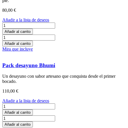
pie.
80,00
€
Añadir a la lista de deseos
Pack
desayuno
Añadir al carrito
Sagara
Pack
cantidad
desayuno
Añadir al carrito
Sagara
Mira que incluye
cantidad
Pack desayuno Bhumi
Un desayuno con sabor artesano que conquista desde el primer
bocado.
110,00
€
Añadir a la lista de deseos
Pack
desayuno
Añadir al carrito
Bhumi
Pack
cantidad
desayuno
Añadir al carrito
Bhumi