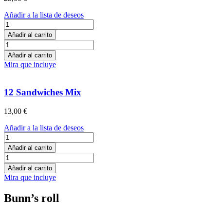
Añadir a la lista de deseos
24
Sandwiches
Añadir al carrito
Mix
24
cantidad
Sandwiches
Añadir al carrito
Mix
Mira que incluye
cantidad
12 Sandwiches Mix
13,00
€
Añadir a la lista de deseos
12
Sandwiches
Añadir al carrito
Mix
12
cantidad
Sandwiches
Añadir al carrito
Mix
Mira que incluye
cantidad
Bunn’s roll