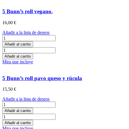
5 Bunn’s roll vegano.
16,00
€
Añadir a la lista de deseos
5
Bunn’s
Añadir al carrito
roll
5
vegano.
Bunn’s
Añadir al carrito
cantidad
roll
Mira que incluye
vegano.
cantidad
5 Bunn’s roll pavo queso y rúcula
15,50
€
Añadir a la lista de deseos
5
Bunn’s
Añadir al carrito
roll
5
pavo
Bunn’s
Añadir al carrito
queso
roll
Mira que incluye