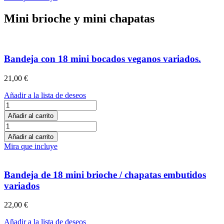
y
cantidad
cebolla
Mini brioche y mini chapatas
1200gr.
cantidad
Bandeja con 18 mini bocados veganos variados.
21,00
€
Añadir a la lista de deseos
Bandeja
con
Añadir al carrito
18
Bandeja
mini
con
Añadir al carrito
bocados
18
Mira que incluye
veganos
mini
variados.
bocados
cantidad
veganos
Bandeja de 18 mini brioche / chapatas embutidos
variados.
variados
cantidad
22,00
€
Añadir a la lista de deseos