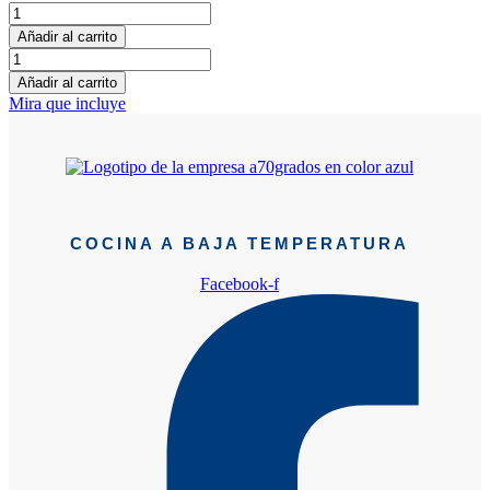
12
brochetas
Añadir al carrito
de
12
fruta
brochetas
Añadir al carrito
cantidad
de
Mira que incluye
fruta
cantidad
COCINA A BAJA TEMPERATURA
Facebook-f