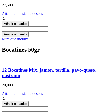
del
27,50
€
mar
cantidad
Añadir a la lista de deseos
Bandeja
de
Añadir al carrito
18
Bandeja
mini
de
Añadir al carrito
brioche/
18
Mira que incluye
mini
mini
chapatas
brioche/
Bocatines 50gr
de
mini
jamón
chapatas
cantidad
de
jamón
cantidad
12 Bocatines Mix, jamon, tortilla, pavo-queso,
pastrami
20,00
€
Añadir a la lista de deseos
12
Bocatines
Añadir al carrito
Mix,
12
jamon,