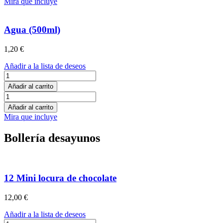
Mira que incluye
1L
cantidad
Agua (500ml)
1,20
€
Añadir a la lista de deseos
Agua
(500ml)
Añadir al carrito
cantidad
Agua
(500ml)
Añadir al carrito
cantidad
Mira que incluye
Bollería desayunos
12 Mini locura de chocolate
12,00
€
Añadir a la lista de deseos
12