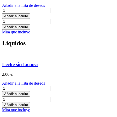
Añadir a la lista de deseos
Kit
vegano
Añadir al carrito
cantidad
Kit
vegano
Añadir al carrito
cantidad
Mira que incluye
Liquidos
Leche sin lactosa
2,00
€
Añadir a la lista de deseos
Leche
sin
Añadir al carrito
lactosa
Leche
cantidad
sin
Añadir al carrito
lactosa
Mira que incluye
cantidad