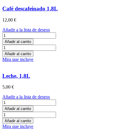
Café descafeinado 1,8L
12,00
€
Añadir a la lista de deseos
Café
descafeinado
Añadir al carrito
1,8L
Café
cantidad
descafeinado
Añadir al carrito
1,8L
Mira que incluye
cantidad
Leche, 1,8L
5,00
€
Añadir a la lista de deseos
Leche,
1,8L
Añadir al carrito
cantidad
Leche,
1,8L
Añadir al carrito
cantidad
Mira que incluye