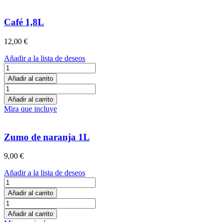
Café 1,8L
12,00
€
Añadir a la lista de deseos
Café
1,8L
Añadir al carrito
cantidad
Café
1,8L
Añadir al carrito
cantidad
Mira que incluye
Zumo de naranja 1L
9,00
€
Añadir a la lista de deseos
Zumo
de
Añadir al carrito
naranja
Zumo
1L
de
Añadir al carrito
cantidad
naranja