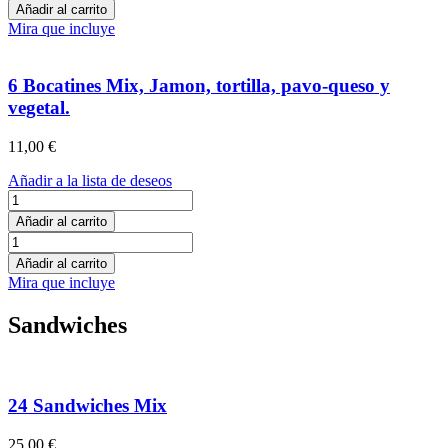
Bocatines
Añadir al carrito
tortilla,
Mix,
Mira que incluye
pavo-
jamon,
queso,
tortilla,
pastrami
pavo-
6 Bocatines Mix, Jamon, tortilla, pavo-queso y
cantidad
queso,
vegetal.
pastrami
cantidad
11,00
€
Añadir a la lista de deseos
6
Bocatines
Añadir al carrito
Mix,
6
Jamon,
Bocatines
Añadir al carrito
tortilla,
Mix,
Mira que incluye
pavo-
Jamon,
queso
tortilla,
Sandwiches
y
pavo-
vegetal.
queso
cantidad
y
vegetal.
cantidad
24 Sandwiches Mix
25,00
€