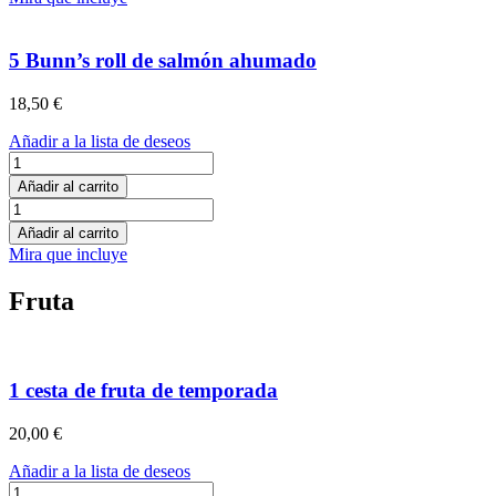
y
pavo
rúcula
queso
cantidad
y
5 Bunn’s roll de salmón ahumado
rúcula
cantidad
18,50
€
Añadir a la lista de deseos
5
Bunn’s
Añadir al carrito
roll
5
de
Bunn’s
Añadir al carrito
salmón
roll
Mira que incluye
ahumado
de
cantidad
salmón
Fruta
ahumado
cantidad
1 cesta de fruta de temporada
20,00
€
Añadir a la lista de deseos
1