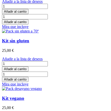
Añadir a la lista de deseos
Pack
desayuno
Añadir al carrito
Satori
Pack
cantidad
desayuno
Añadir al carrito
Satori
Mira que incluye
cantidad
Kit sin gluten
25,00
€
Añadir a la lista de deseos
Kit
sin
Añadir al carrito
gluten
Kit
cantidad
sin
Añadir al carrito
gluten
Mira que incluye
cantidad
Kit vegano
25,00
€