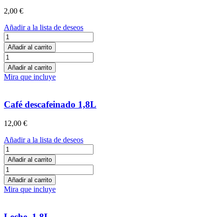
2,00
€
Añadir a la lista de deseos
Leche
sin
Añadir al carrito
lactosa
Leche
cantidad
sin
Añadir al carrito
lactosa
Mira que incluye
cantidad
Café descafeinado 1,8L
12,00
€
Añadir a la lista de deseos
Café
descafeinado
Añadir al carrito
1,8L
Café
cantidad
descafeinado
Añadir al carrito
1,8L
Mira que incluye
cantidad
Leche, 1,8L