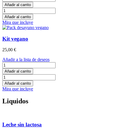
sin
Añadir al carrito
gluten
Kit
cantidad
sin
Añadir al carrito
gluten
Mira que incluye
cantidad
Kit vegano
25,00
€
Añadir a la lista de deseos
Kit
vegano
Añadir al carrito
cantidad
Kit
vegano
Añadir al carrito
cantidad
Mira que incluye
Liquidos
Leche sin lactosa