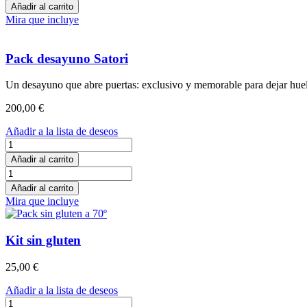
desayuno
Añadir al carrito
Prana
Mira que incluye
cantidad
Pack desayuno Satori
Un desayuno que abre puertas: exclusivo y memorable para dejar huel
200,00
€
Añadir a la lista de deseos
Pack
desayuno
Añadir al carrito
Satori
Pack
cantidad
desayuno
Añadir al carrito
Satori
Mira que incluye
cantidad
Kit sin gluten
25,00
€
Añadir a la lista de deseos
Kit