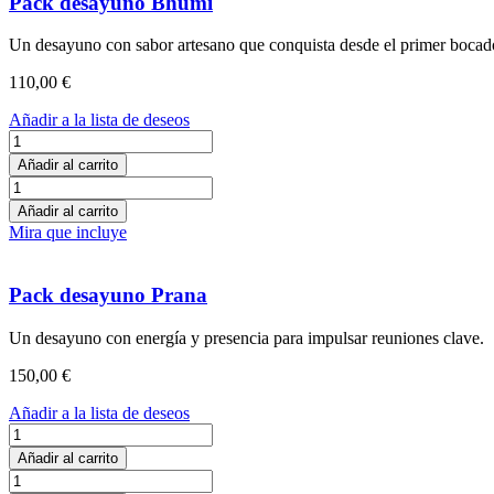
Pack desayuno Bhumi
Un desayuno con sabor artesano que conquista desde el primer bocad
110,00
€
Añadir a la lista de deseos
Pack
desayuno
Añadir al carrito
Bhumi
Pack
cantidad
desayuno
Añadir al carrito
Bhumi
Mira que incluye
cantidad
Pack desayuno Prana
Un desayuno con energía y presencia para impulsar reuniones clave.
150,00
€
Añadir a la lista de deseos
Pack
desayuno
Añadir al carrito
Prana
Pack
cantidad