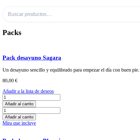
Buscar productos
Packs
Pack desayuno Sagara
Un desayuno sencillo y equilibrado para empezar el día con buen pie.
80,00
€
Añadir a la lista de deseos
Pack
desayuno
Añadir al carrito
Sagara
Pack
cantidad
desayuno
Añadir al carrito
Sagara
Mira que incluye
cantidad